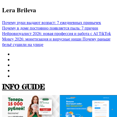
Перейти
Lera Brileva
к
содержимому
Почему руки выдают возраст: 7 ежедневных привычек
Почему в доме постоянно появляется пыль: 7 причин
Нейровизуалист 2026: новая профессия и работа с AI
TikTok
Money 2026: монетизация и вирусные ниши
Почему раньше
бельё сушили на улице
INFO GUIDE