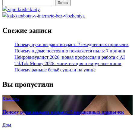
Поиск
Свежие записи
Почему руки выдают возраст: 7 ежедневных привычек
Почему в доме постоянно появляется пыль: 7 причин
Нейровизуалист 2026: новая профессия и работа с AI
TikTok Money 2026: монетизация и вирусные ниши
Почему раньше бельё сушили на улице
Вы пропустили
Красота
Почему руки выдают возраст: 7 ежедневных привычек
Дом