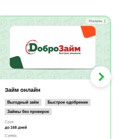
Реклама
Зай
Быс
Зачи
Мин
Срок:
до 36
Сумма
до 10
Займ онлайн
Возрас
от 19
Выгодный заём
Быстрое одобрение
Займы без проверок
Срок:
до 168 дней
Сумма: