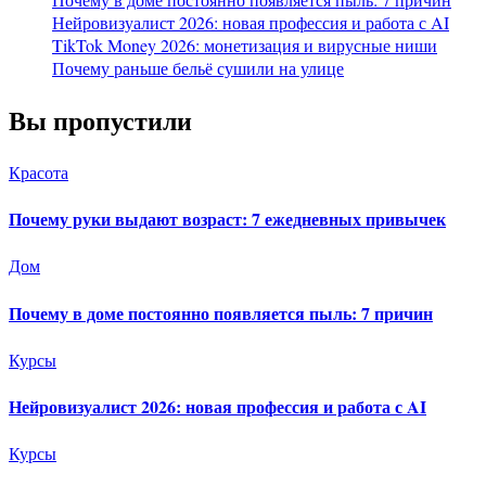
Нейровизуалист 2026: новая профессия и работа с AI
TikTok Money 2026: монетизация и вирусные ниши
Почему раньше бельё сушили на улице
Вы пропустили
Красота
Почему руки выдают возраст: 7 ежедневных привычек
Дом
Почему в доме постоянно появляется пыль: 7 причин
Курсы
Нейровизуалист 2026: новая профессия и работа с AI
Курсы