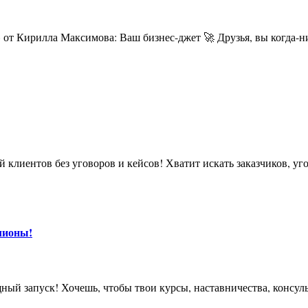
лионы!