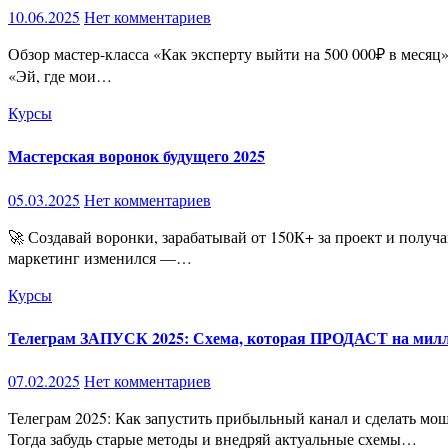
10.06.2025
Нет комментариев
Обзор мастер-класса «Как эксперту выйти на 500 000₽ в месяц» от Кирилла Максимова: Ваш бизнес-джет 🚀 Друзья, вы когда-нибудь помогали клиентам решать их проблемы, а сами думали:
«Эй, где мои…
Курсы
Мастерская воронок будущего 2025
05.03.2025
Нет комментариев
🚀 Создавай воронки, зарабатывай от 150К+ за проект и получай клиентов без уговоров и кейсов! Хватит искать заказчиков, уговаривать их и доказывать свою ценность! В 2025 году
маркетинг изменился —…
Курсы
Телеграм ЗАПУСК 2025: Схема, которая ПРОДАСТ на мил
07.02.2025
Нет комментариев
Телеграм 2025: Как запустить прибыльный канал и сделать мощный запуск! Хочешь, чтобы твои курсы, наставничества, консультации и инфопродукты продавались, как горячие пирожки?
Тогда забудь старые методы и внедряй актуальные схемы…