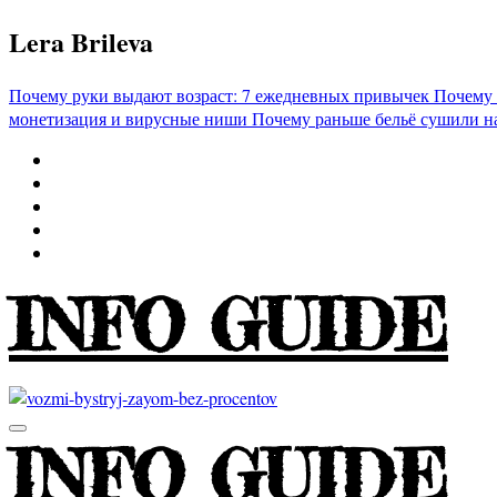
Перейти
Lera Brileva
к
содержимому
Почему руки выдают возраст: 7 ежедневных привычек
Почему 
монетизация и вирусные ниши
Почему раньше бельё сушили н
INFO GUIDE
INFO GUIDE