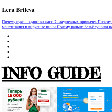
Перейти
Lera Brileva
к
содержимому
Почему руки выдают возраст: 7 ежедневных привычек
Почему 
монетизация и вирусные ниши
Почему раньше бельё сушили н
INFO GUIDE