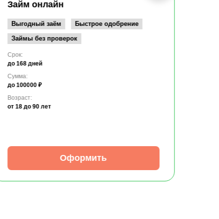
до 10
Займ онлайн
Возрас
от 19
Выгодный заём
Быстрое одобрение
Займы без проверок
Срок:
до 168 дней
Сумма:
до 100000 ₽
Возраст:
от 18
до 90 лет
Оформить