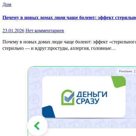
Дом
Почему в новых домах люди чаще болеют: эффект стерильн
23.01.2026
Нет комментариев
Почему в новых домах люди чаще болеют: эффект «стерильного жилья», о котором не предупреждают Ты покупаешь новую квартиру.Ремонт свежий, стены чистые, запах «новизны», всё
стерильно — и вдруг:простуды, аллергия, головные…
Реклама
Реклама