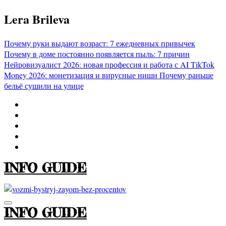
Перейти
Lera Brileva
к
содержимому
Почему руки выдают возраст: 7 ежедневных привычек
Почему в доме постоянно появляется пыль: 7 причин
Нейровизуалист 2026: новая профессия и работа с AI
TikTok
Money 2026: монетизация и вирусные ниши
Почему раньше
бельё сушили на улице
INFO GUIDE
INFO GUIDE