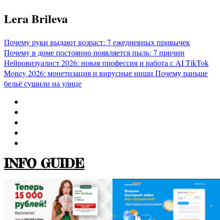
Перейти
Lera Brileva
к
содержимому
Почему руки выдают возраст: 7 ежедневных привычек
Почему в доме постоянно появляется пыль: 7 причин
Нейровизуалист 2026: новая профессия и работа с AI
TikTok
Money 2026: монетизация и вирусные ниши
Почему раньше
бельё сушили на улице
INFO GUIDE