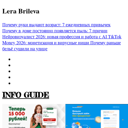
Перейти
Lera Brileva
к
содержимому
Почему руки выдают возраст: 7 ежедневных привычек
Почему в доме постоянно появляется пыль: 7 причин
Нейровизуалист 2026: новая профессия и работа с AI
TikTok
Money 2026: монетизация и вирусные ниши
Почему раньше
бельё сушили на улице
INFO GUIDE