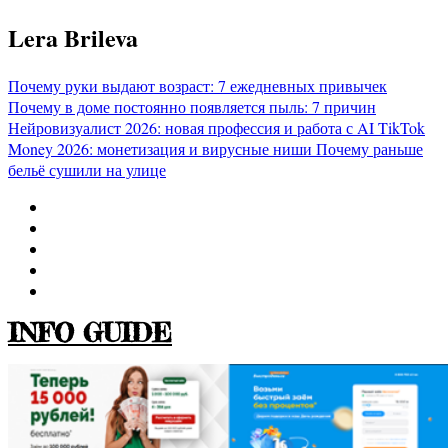
Перейти
Lera Brileva
к
содержимому
Почему руки выдают возраст: 7 ежедневных привычек
Почему в доме постоянно появляется пыль: 7 причин
Нейровизуалист 2026: новая профессия и работа с AI
TikTok
Money 2026: монетизация и вирусные ниши
Почему раньше
бельё сушили на улице
INFO GUIDE