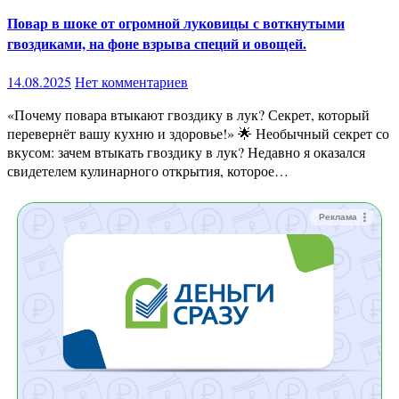
Повар в шоке от огромной луковицы с воткнутыми
гвоздиками, на фоне взрыва специй и овощей.
14.08.2025
Нет комментариев
«Почему повара втыкают гвоздику в лук? Секрет, который
перевернёт вашу кухню и здоровье!» 🌟 Необычный секрет со
вкусом: зачем втыкать гвоздику в лук? Недавно я оказался
свидетелем кулинарного открытия, которое…
Реклама