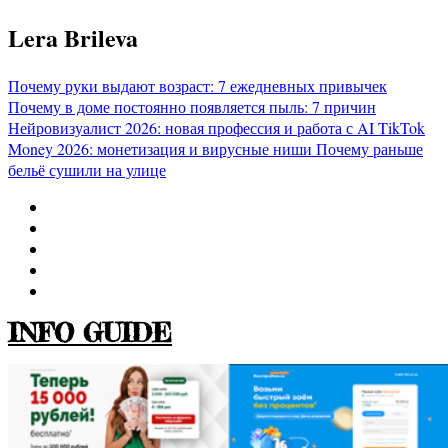
Перейти
Lera Brileva
к
содержимому
Почему руки выдают возраст: 7 ежедневных привычек
Почему в доме постоянно появляется пыль: 7 причин
Нейровизуалист 2026: новая профессия и работа с AI
TikTok
Money 2026: монетизация и вирусные ниши
Почему раньше
бельё сушили на улице
INFO GUIDE