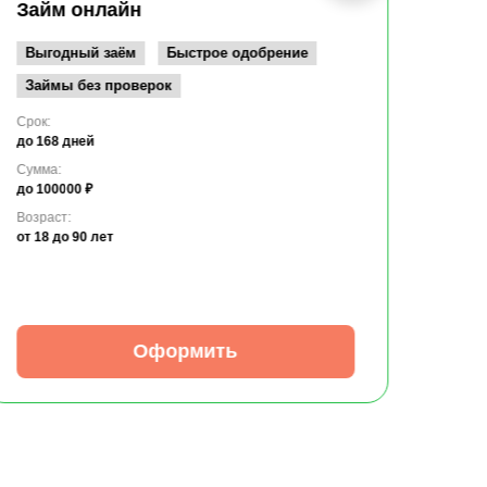
до 10
Займ онлайн
Возрас
от 19
Выгодный заём
Быстрое одобрение
Займы без проверок
Срок:
до 168 дней
Сумма:
до 100000 ₽
Возраст:
от 18
до 90 лет
Оформить