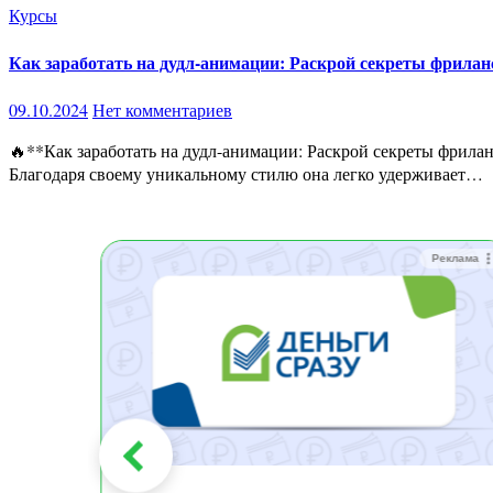
Курсы
Как заработать на дудл-анимации: Раскрой секреты фрилан
09.10.2024
Нет комментариев
🔥**Как заработать на дудл-анимации: Раскрой секреты фриланса и YouTube!**🔥 Дудл-анимация, или whiteboard animation, — это один из самых мощных инструментов в мире видеоконтента.
Благодаря своему уникальному стилю она легко удерживает…
Реклама
Реклама