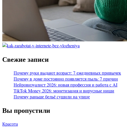
Свежие записи
Почему руки выдают возраст: 7 ежедневных привычек
Почему в доме постоянно появляется пыль: 7 причин
Нейровизуалист 2026: новая профессия и работа с AI
TikTok Money 2026: монетизация и вирусные ниши
Почему раньше бельё сушили на улице
Вы пропустили
Красота