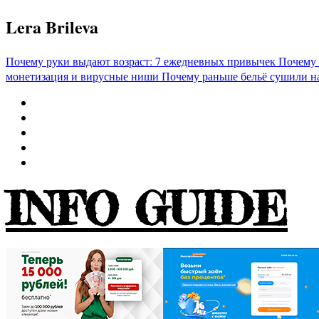
Перейти
Lera Brileva
к
содержимому
Почему руки выдают возраст: 7 ежедневных привычек
Почему 
монетизация и вирусные ниши
Почему раньше бельё сушили н
INFO GUIDE