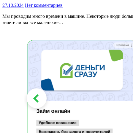
27.10.2024
Нет комментариев
Мы проводим много времени в машине. Некоторые люди больше не могут обходиться без своего автомобиля, настолько жизненно важна его полезность, символ свободы и практичности. Но
знаете ли вы все маленькие…
Реклама
Реклама
Займ онлайн
Удобное погашение
Безопасно, без залога и поручителей