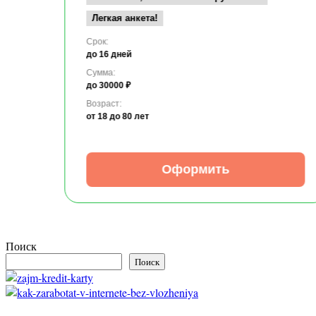
Легкая анкета!
Срок:
до 16 дней
Сумма:
до 30000 ₽
Возраст:
от 18
до 80 лет
Оформить
Поиск
Поиск