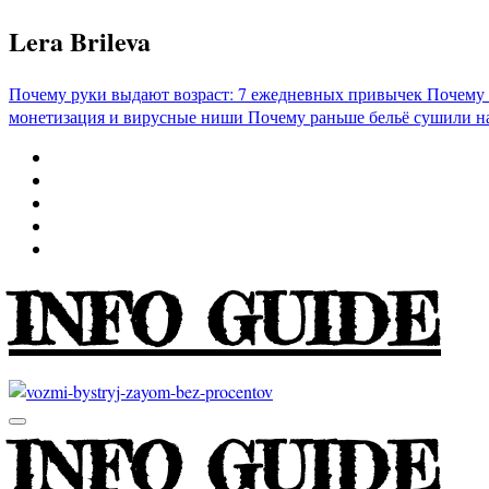
Перейти
Lera Brileva
к
содержимому
Почему руки выдают возраст: 7 ежедневных привычек
Почему 
монетизация и вирусные ниши
Почему раньше бельё сушили н
INFO GUIDE
INFO GUIDE