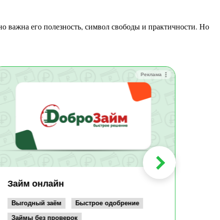
Реклама
Зай
Быс
Зачи
Мин
Срок:
до 36
Сумма
до 10
Займ онлайн
Возрас
от 19
Выгодный заём
Быстрое одобрение
Займы без проверок