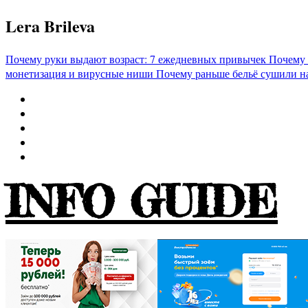
Перейти
Lera Brileva
к
содержимому
Почему руки выдают возраст: 7 ежедневных привычек
Почему 
монетизация и вирусные ниши
Почему раньше бельё сушили н
INFO GUIDE