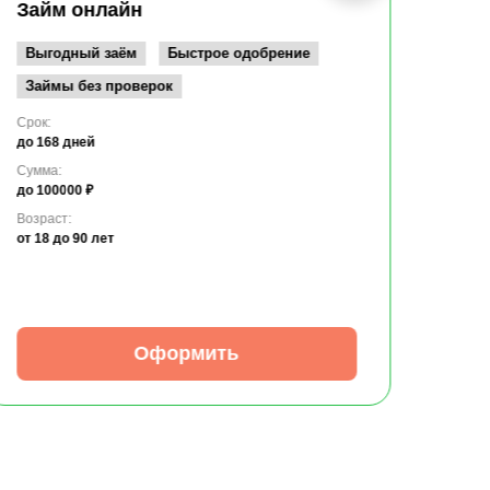
до 10
Займ онлайн
Возрас
от 19
Выгодный заём
Быстрое одобрение
Займы без проверок
Срок:
до 168 дней
Сумма:
до 100000 ₽
Возраст:
от 18
до 90 лет
Оформить