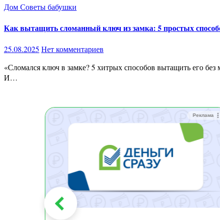
Дом
Советы бабушки
Как вытащить сломанный ключ из замка: 5 простых способо
25.08.2025
Нет комментариев
«Сломался ключ в замке? 5 хитрых способов вытащить его без мастера (и сэкономить кучу нервов)» Ах, эта коварная ситуация: дверь закрыта, ключ наполовину в замке, а вы уже опаздываете.
И…
Реклама
Реклама