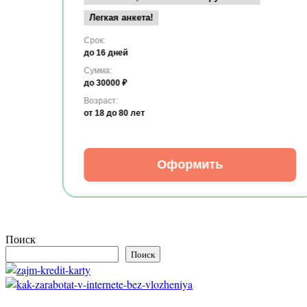
Легкая анкета!
Срок:
до 16 дней
Сумма:
до 30000 ₽
Возраст:
от 18
до 80 лет
Оформить
Поиск
Поиск