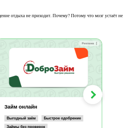
Реклама
Зай
Быс
Зачи
Мин
Срок:
до 36
Сумма
до 10
Займ онлайн
Возрас
от 19
Выгодный заём
Быстрое одобрение
Займы без проверок