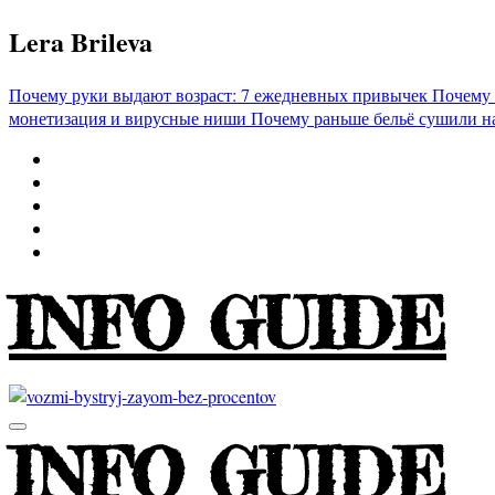
Перейти
Lera Brileva
к
содержимому
Почему руки выдают возраст: 7 ежедневных привычек
Почему 
монетизация и вирусные ниши
Почему раньше бельё сушили н
INFO GUIDE
INFO GUIDE