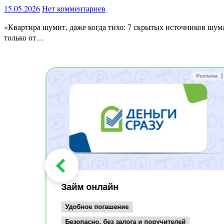
15.05.2026
Нет комментариев
«Квартира шумит, даже когда тихо: 7 скрытых источников шума, из-за которых мозг не отдыхает» Ты вроде дома.Тихо. Но ощущение отдыха не приходит. Почему? Потому что мозг устаёт не
только от…
Реклама
Реклама
Займ онлайн
Удобное погашение
Безопасно, без залога и поручителей