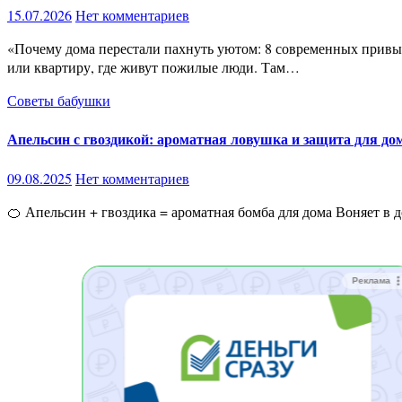
15.07.2026
Нет комментариев
«Почему дома перестали пахнуть уютом: 8 современных привычек, которые незаметно убивают атмосферу квартиры» Ты замечал странную вещь? Иногда заходишь в старый деревенский дом
или квартиру, где живут пожилые люди. Там…
Советы бабушки
Апельсин с гвоздикой: ароматная ловушка и защита для до
09.08.2025
Нет комментариев
🍊 Апельсин + гвоздика = ароматная бомба для дома Воняет в
Реклама
Реклама