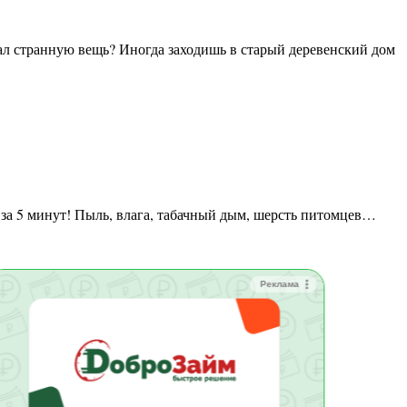
ё за 5 минут! Пыль, влага, табачный дым, шерсть питомцев…
Реклама
Зай
Быс
Зачи
Мин