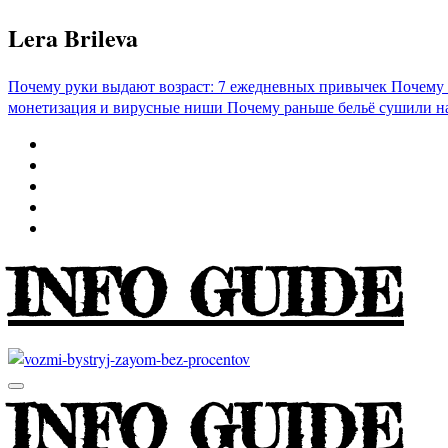
Перейти
Lera Brileva
к
содержимому
Почему руки выдают возраст: 7 ежедневных привычек
Почему 
монетизация и вирусные ниши
Почему раньше бельё сушили н
INFO GUIDE
INFO GUIDE