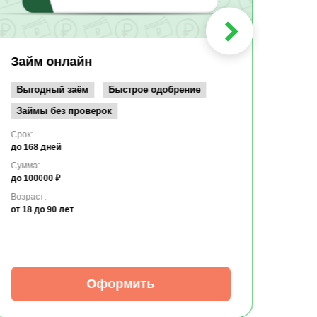
Срок:
до 36
Сумма
до 10
Займ онлайн
Возрас
от 19
Выгодный заём
Быстрое одобрение
Займы без проверок
Срок:
до 168 дней
Сумма:
до 100000 ₽
Возраст:
от 18
до 90 лет
Оформить