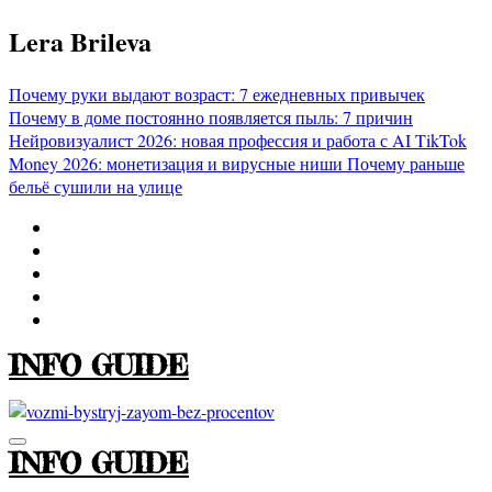
Перейти
Lera Brileva
к
содержимому
Почему руки выдают возраст: 7 ежедневных привычек
Почему в доме постоянно появляется пыль: 7 причин
Нейровизуалист 2026: новая профессия и работа с AI
TikTok
Money 2026: монетизация и вирусные ниши
Почему раньше
бельё сушили на улице
INFO GUIDE
INFO GUIDE