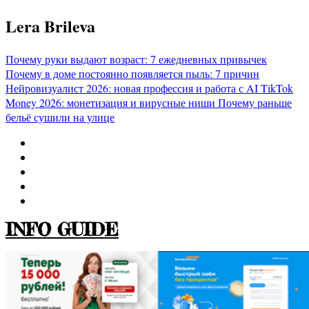
Перейти
Lera Brileva
к
содержимому
Почему руки выдают возраст: 7 ежедневных привычек
Почему в доме постоянно появляется пыль: 7 причин
Нейровизуалист 2026: новая профессия и работа с AI
TikTok
Money 2026: монетизация и вирусные ниши
Почему раньше
бельё сушили на улице
INFO GUIDE