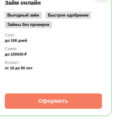
до 10
Займ онлайн
Возрас
от 19
Выгодный заём
Быстрое одобрение
Займы без проверок
Срок:
до 168 дней
Сумма:
до 100000 ₽
Возраст:
от 18
до 90 лет
Оформить