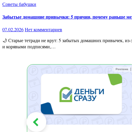
Советы бабушки
Забытые домашние привычки: 5 причин, почему раньше ме
07.02.2026
Нет комментариев
🌙 Старые тетради не врут: 5 забытых домашних привычек, из-за которых раньше меньше болели Если открыть старые бабушкины тетради — те самые, в клетку, с пожелтевшими страницами
и корявыми подписями,…
Реклама
Реклама