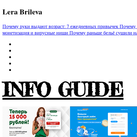
Перейти
Lera Brileva
к
содержимому
Почему руки выдают возраст: 7 ежедневных привычек
Почему 
монетизация и вирусные ниши
Почему раньше бельё сушили н
INFO GUIDE