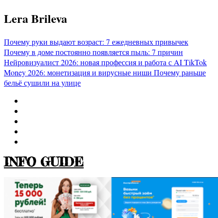
Перейти
Lera Brileva
к
содержимому
Почему руки выдают возраст: 7 ежедневных привычек
Почему в доме постоянно появляется пыль: 7 причин
Нейровизуалист 2026: новая профессия и работа с AI
TikTok
Money 2026: монетизация и вирусные ниши
Почему раньше
бельё сушили на улице
INFO GUIDE