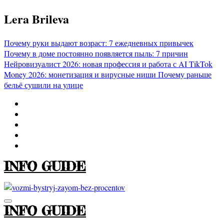
Перейти
Lera Brileva
к
содержимому
Почему руки выдают возраст: 7 ежедневных привычек
Почему в доме постоянно появляется пыль: 7 причин
Нейровизуалист 2026: новая профессия и работа с AI
TikTok
Money 2026: монетизация и вирусные ниши
Почему раньше
бельё сушили на улице
INFO GUIDE
INFO GUIDE