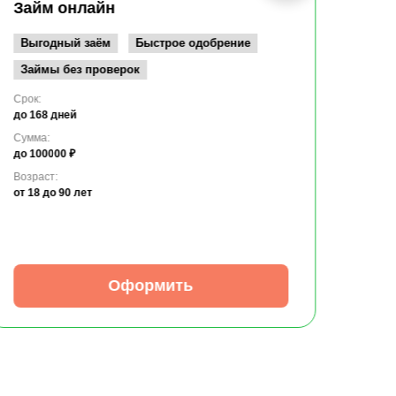
до 10
Займ онлайн
Возрас
от 19
Выгодный заём
Быстрое одобрение
Займы без проверок
Срок:
до 168 дней
Сумма:
до 100000 ₽
Возраст:
от 18
до 90 лет
Оформить