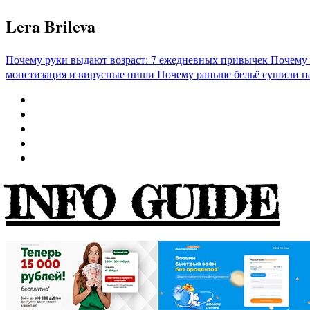
Перейти
Lera Brileva
к
содержимому
Почему руки выдают возраст: 7 ежедневных привычек
Почему 
монетизация и вирусные ниши
Почему раньше бельё сушили н
INFO GUIDE