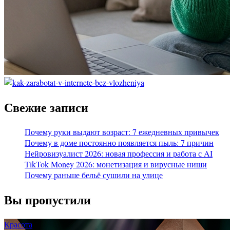
Свежие записи
Почему руки выдают возраст: 7 ежедневных привычек
Почему в доме постоянно появляется пыль: 7 причин
Нейровизуалист 2026: новая профессия и работа с AI
TikTok Money 2026: монетизация и вирусные ниши
Почему раньше бельё сушили на улице
Вы пропустили
Красота