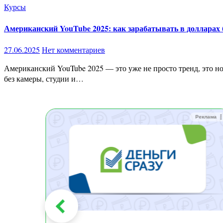
Курсы
Американский YouTube 2025: как зарабатывать в долларах б
27.06.2025
Нет комментариев
Американский YouTube 2025 — это уже не просто тренд, это новая реальность, которая приносит реальные баксы тем, кто не боится действовать.Ты удивишься, но зарабатывать можно даже
без камеры, студии и…
Реклама
Реклама