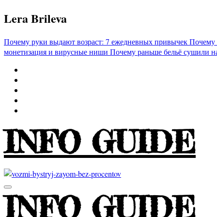
Перейти
Lera Brileva
к
содержимому
Почему руки выдают возраст: 7 ежедневных привычек
Почему 
монетизация и вирусные ниши
Почему раньше бельё сушили н
INFO GUIDE
INFO GUIDE