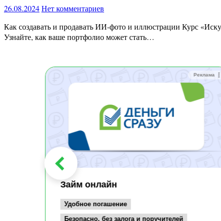
26.08.2024
Нет комментариев
Как создавать и продавать ИИ-фото и иллюстрации Курс «Искусственный интеллект в фотографии» научит вас создавать и продавать AI-изображения на таких платформах, как Adobe Stock.
Узнайте, как ваше портфолио может стать…
Реклама
Реклама
Займ онлайн
Удобное погашение
Безопасно, без залога и поручителей