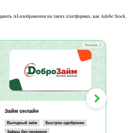
Реклама
Зай
Быс
Зачи
Мин
Срок:
до 36
Сумма
до 10
Займ онлайн
Возрас
от 19
Выгодный заём
Быстрое одобрение
Займы без проверок