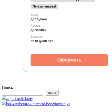
Легкая анкета!
Срок:
до 16 дней
Сумма:
до 30000 ₽
Возраст:
от 18
до 80 лет
Оформить
Поиск
Поиск