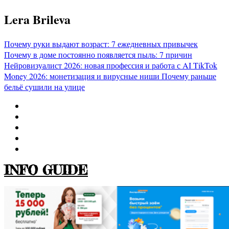
Перейти
Lera Brileva
к
содержимому
Почему руки выдают возраст: 7 ежедневных привычек
Почему в доме постоянно появляется пыль: 7 причин
Нейровизуалист 2026: новая профессия и работа с AI
TikTok
Money 2026: монетизация и вирусные ниши
Почему раньше
бельё сушили на улице
INFO GUIDE