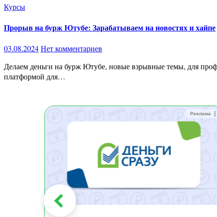
Курсы
Прорыв на бурж Ютубе: Зарабатываем на новостях и хайпе
03.08.2024
Нет комментариев
Делаем деньги на бурж Ютубе, новые взрывные темы, для профи и новичков в 2024 году. Выборы — ловим хайп года (2024) В 2024 году зарубежный YouTube становится привлекательной
платформой для…
Реклама
Реклама