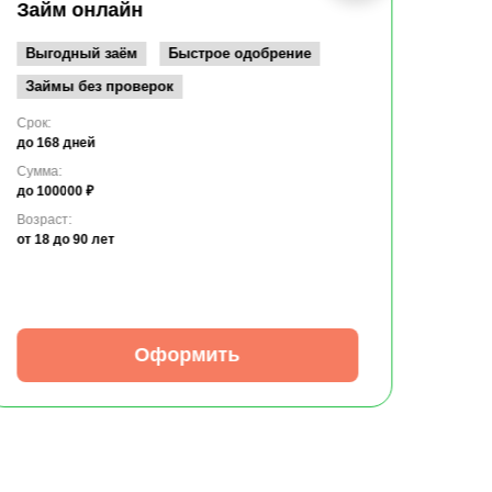
до 10
Займ онлайн
Возрас
от 19
Выгодный заём
Быстрое одобрение
Займы без проверок
Срок:
до 168 дней
Сумма:
до 100000 ₽
Возраст:
от 18
до 90 лет
Оформить