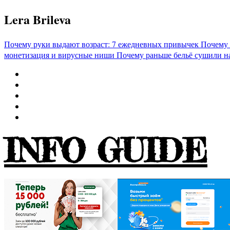
Перейти
Lera Brileva
к
содержимому
Почему руки выдают возраст: 7 ежедневных привычек
Почему 
монетизация и вирусные ниши
Почему раньше бельё сушили н
INFO GUIDE