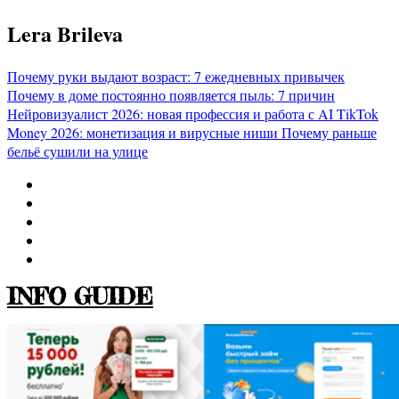
Перейти
Lera Brileva
к
содержимому
Почему руки выдают возраст: 7 ежедневных привычек
Почему в доме постоянно появляется пыль: 7 причин
Нейровизуалист 2026: новая профессия и работа с AI
TikTok
Money 2026: монетизация и вирусные ниши
Почему раньше
бельё сушили на улице
INFO GUIDE