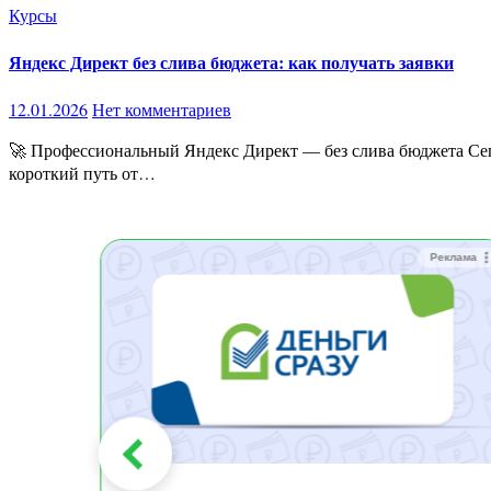
Курсы
Яндекс Директ без слива бюджета: как получать заявки
12.01.2026
Нет комментариев
🚀 Профессиональный Яндекс Директ — без слива бюджета Сегодня в Директе зарабатывают не те, кто «крутит кнопки»,а те, кто понимает систему, аукцион и стратегии. Этот курс —
короткий путь от…
Реклама
Реклама