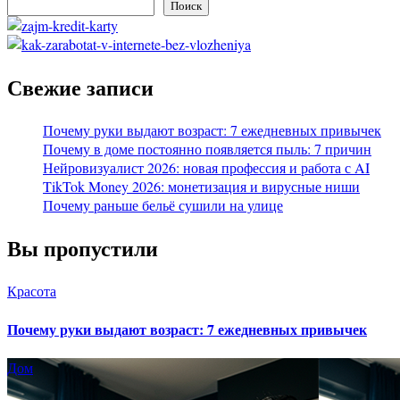
Поиск
Свежие записи
Почему руки выдают возраст: 7 ежедневных привычек
Почему в доме постоянно появляется пыль: 7 причин
Нейровизуалист 2026: новая профессия и работа с AI
TikTok Money 2026: монетизация и вирусные ниши
Почему раньше бельё сушили на улице
Вы пропустили
Красота
Почему руки выдают возраст: 7 ежедневных привычек
Дом