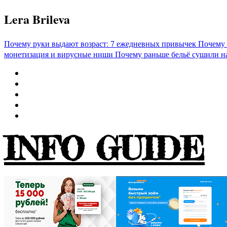
Перейти
Lera Brileva
к
содержимому
Почему руки выдают возраст: 7 ежедневных привычек
Почему 
монетизация и вирусные ниши
Почему раньше бельё сушили н
INFO GUIDE