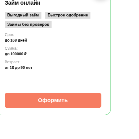
до 10
Займ онлайн
Возрас
от 19
Выгодный заём
Быстрое одобрение
Займы без проверок
Срок:
до 168 дней
Сумма:
до 100000 ₽
Возраст:
от 18
до 90 лет
Оформить