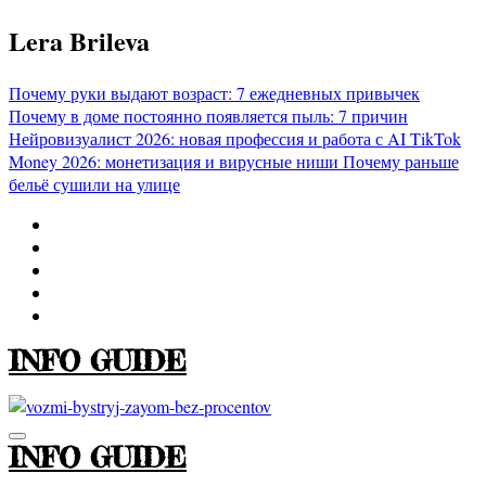
Перейти
Lera Brileva
к
содержимому
Почему руки выдают возраст: 7 ежедневных привычек
Почему в доме постоянно появляется пыль: 7 причин
Нейровизуалист 2026: новая профессия и работа с AI
TikTok
Money 2026: монетизация и вирусные ниши
Почему раньше
бельё сушили на улице
INFO GUIDE
INFO GUIDE