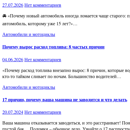
27.07.2026
Нет комментариев
🚘 «Почему новый автомобиль иногда ломается чаще старого: правда, о которой редко говорят» «Разве может машина с пробегом 20 тысяч километров оказаться менее надёжной, чем
автомобиль, которому уже 15 лет?»…
Автомобили и мотоциклы
Почему вырос расход топлива: 8 частых причин
04.06.2026
Нет комментариев
«Почему расход топлива внезапно вырос: 8 причин, которые водители замечают слишком поздно» Вчера машина расходовала нормально. Сегодня стрелка топлива падает так, словно бензин
кто-то тайком сливает по ночам. Большинство водителей…
Автомобили и мотоциклы
17 причин, почему ваша машина не заводится и что делать
20.07.2024
Нет комментариев
Ваша машина отказывается заводиться, и это расстраивает! Понимание причин важно для поиска решения. Разряженный аккумулятор, перегоревшие предохранители, неисправный генератор,
пустой бак… Поломки – обычное дело. Узнайте о 17 распрос