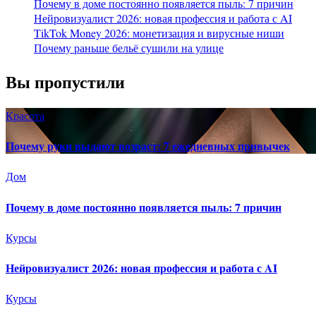
Почему в доме постоянно появляется пыль: 7 причин
Нейровизуалист 2026: новая профессия и работа с AI
TikTok Money 2026: монетизация и вирусные ниши
Почему раньше бельё сушили на улице
Вы пропустили
Красота
Почему руки выдают возраст: 7 ежедневных привычек
Дом
Почему в доме постоянно появляется пыль: 7 причин
Курсы
Нейровизуалист 2026: новая профессия и работа с AI
Курсы