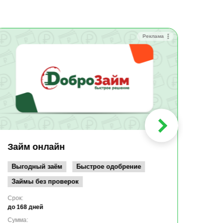
Реклама
Зай
Быс
Зачи
Мин
Срок:
до 36
Сумма
до 10
Займ онлайн
Возрас
от 19
Выгодный заём
Быстрое одобрение
Займы без проверок
Срок:
до 168 дней
Сумма: