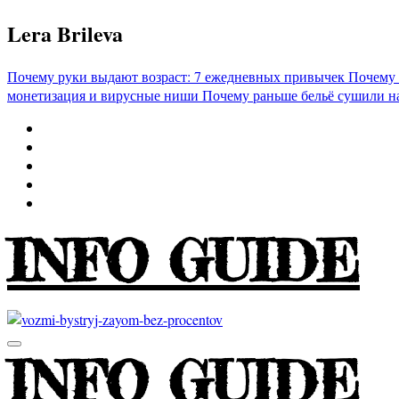
Перейти
Lera Brileva
к
содержимому
Почему руки выдают возраст: 7 ежедневных привычек
Почему 
монетизация и вирусные ниши
Почему раньше бельё сушили н
INFO GUIDE
INFO GUIDE