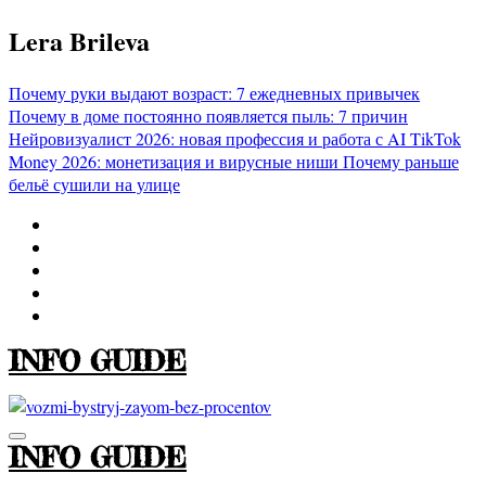
Перейти
Lera Brileva
к
содержимому
Почему руки выдают возраст: 7 ежедневных привычек
Почему в доме постоянно появляется пыль: 7 причин
Нейровизуалист 2026: новая профессия и работа с AI
TikTok
Money 2026: монетизация и вирусные ниши
Почему раньше
бельё сушили на улице
INFO GUIDE
INFO GUIDE