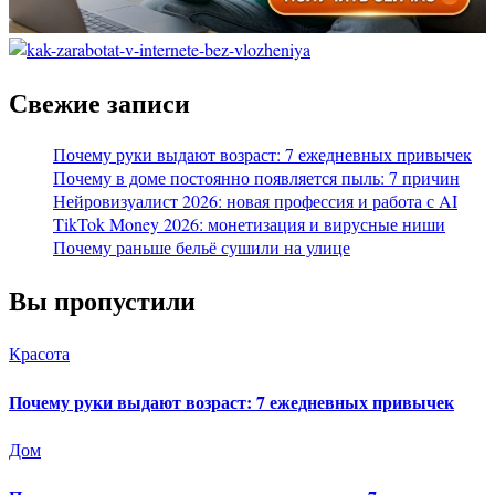
Свежие записи
Почему руки выдают возраст: 7 ежедневных привычек
Почему в доме постоянно появляется пыль: 7 причин
Нейровизуалист 2026: новая профессия и работа с AI
TikTok Money 2026: монетизация и вирусные ниши
Почему раньше бельё сушили на улице
Вы пропустили
Красота
Почему руки выдают возраст: 7 ежедневных привычек
Дом