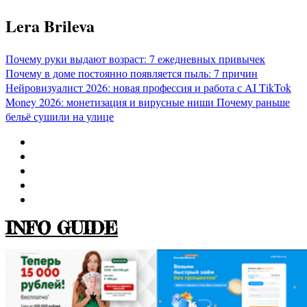
Перейти
Lera Brileva
к
содержимому
Почему руки выдают возраст: 7 ежедневных привычек
Почему в доме постоянно появляется пыль: 7 причин
Нейровизуалист 2026: новая профессия и работа с AI
TikTok
Money 2026: монетизация и вирусные ниши
Почему раньше
бельё сушили на улице
INFO GUIDE