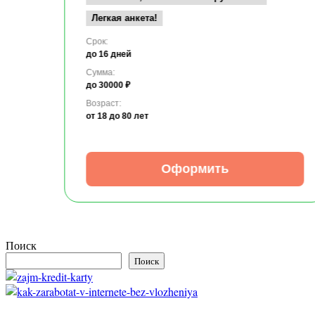
Легкая анкета!
Срок:
до 16 дней
Сумма:
до 30000 ₽
Возраст:
от 18
до 80 лет
Оформить
Поиск
Поиск