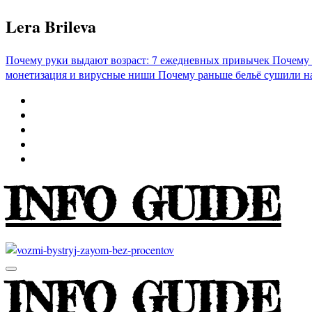
Перейти
Lera Brileva
к
содержимому
Почему руки выдают возраст: 7 ежедневных привычек
Почему 
монетизация и вирусные ниши
Почему раньше бельё сушили н
INFO GUIDE
INFO GUIDE