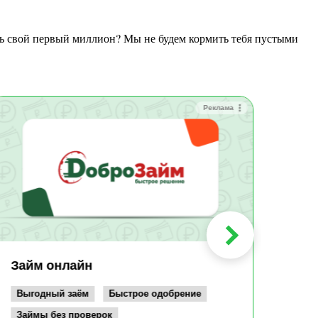
ть свой первый миллион? Мы не будем кормить тебя пустыми
Реклама
Зай
Быс
Зачи
Мин
Срок:
до 36
Сумма
до 10
Займ онлайн
Возрас
от 19
Выгодный заём
Быстрое одобрение
Займы без проверок