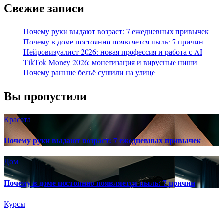
Свежие записи
Почему руки выдают возраст: 7 ежедневных привычек
Почему в доме постоянно появляется пыль: 7 причин
Нейровизуалист 2026: новая профессия и работа с AI
TikTok Money 2026: монетизация и вирусные ниши
Почему раньше бельё сушили на улице
Вы пропустили
Красота
Почему руки выдают возраст: 7 ежедневных привычек
Дом
Почему в доме постоянно появляется пыль: 7 причин
Курсы