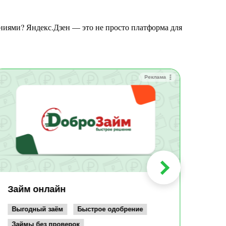
Реклама
Зай
Быс
Зачи
Мин
Срок:
до 36
Сумма
до 10
Займ онлайн
Возрас
от 19
Выгодный заём
Быстрое одобрение
Займы без проверок