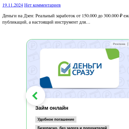
19.11.2024
Нет комментариев
Деньги на Дзен: Реальный заработок от 150.000 до 300.000 ₽ ежемесячно Мечтаете о стабильном доходе с минимальными вложениями? Яндекс.Дзен — это не просто платформа для
публикаций, а настоящий инструмент для…
Реклама
Реклама
Займ онлайн
Удобное погашение
Безопасно, без залога и поручителей