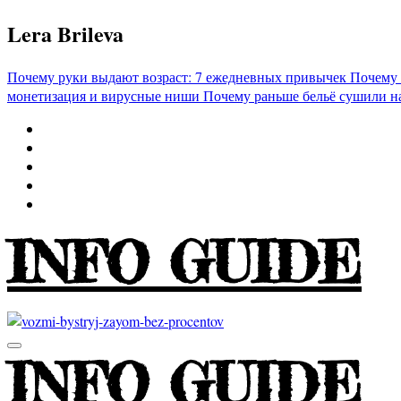
Перейти
Lera Brileva
к
содержимому
Почему руки выдают возраст: 7 ежедневных привычек
Почему 
монетизация и вирусные ниши
Почему раньше бельё сушили н
INFO GUIDE
INFO GUIDE