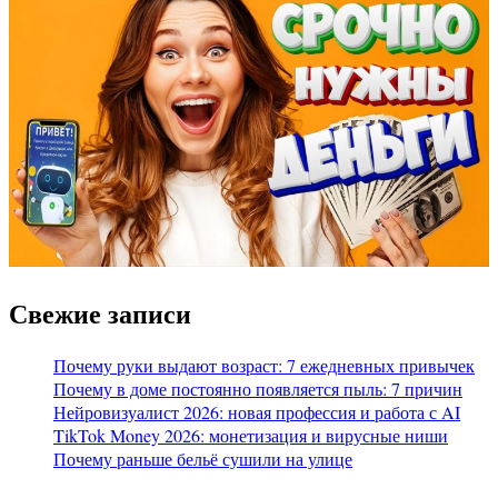
Свежие записи
Почему руки выдают возраст: 7 ежедневных привычек
Почему в доме постоянно появляется пыль: 7 причин
Нейровизуалист 2026: новая профессия и работа с AI
TikTok Money 2026: монетизация и вирусные ниши
Почему раньше бельё сушили на улице