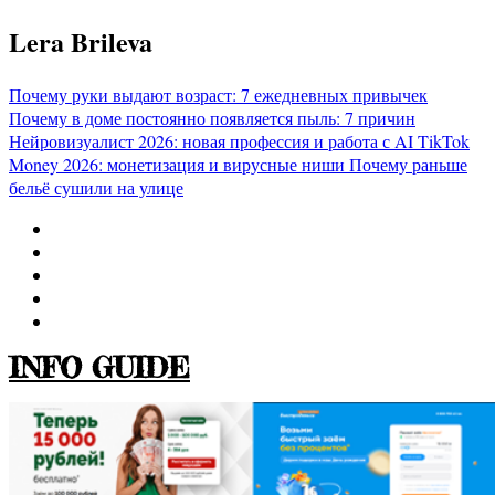
Перейти
Lera Brileva
к
содержимому
Почему руки выдают возраст: 7 ежедневных привычек
Почему в доме постоянно появляется пыль: 7 причин
Нейровизуалист 2026: новая профессия и работа с AI
TikTok
Money 2026: монетизация и вирусные ниши
Почему раньше
бельё сушили на улице
INFO GUIDE