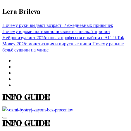
Перейти
Lera Brileva
к
содержимому
Почему руки выдают возраст: 7 ежедневных привычек
Почему в доме постоянно появляется пыль: 7 причин
Нейровизуалист 2026: новая профессия и работа с AI
TikTok
Money 2026: монетизация и вирусные ниши
Почему раньше
бельё сушили на улице
INFO GUIDE
INFO GUIDE