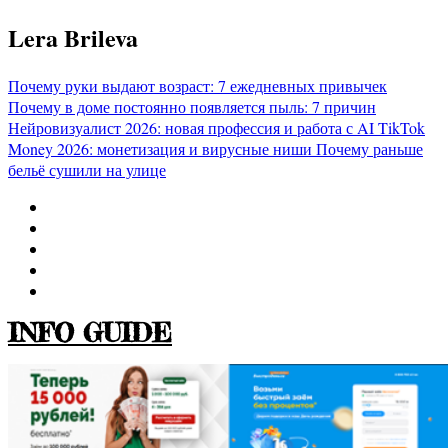
Перейти
Lera Brileva
к
содержимому
Почему руки выдают возраст: 7 ежедневных привычек
Почему в доме постоянно появляется пыль: 7 причин
Нейровизуалист 2026: новая профессия и работа с AI
TikTok
Money 2026: монетизация и вирусные ниши
Почему раньше
бельё сушили на улице
INFO GUIDE