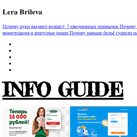
Перейти
Lera Brileva
к
содержимому
Почему руки выдают возраст: 7 ежедневных привычек
Почему 
монетизация и вирусные ниши
Почему раньше бельё сушили н
INFO GUIDE