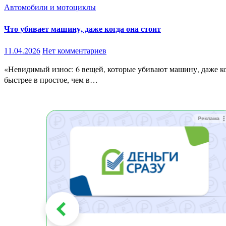
Автомобили и мотоциклы
Что убивает машину, даже когда она стоит
11.04.2026
Нет комментариев
«Невидимый износ: 6 вещей, которые убивают машину, даже когда она просто стоит» Ты думаешь:машина стоит — значит не изнашивается. На деле всё наоборот.Иногда авто портится
быстрее в простое, чем в…
Реклама
Реклама