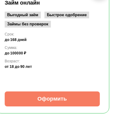
до 10
Займ онлайн
Возрас
от 19
Выгодный заём
Быстрое одобрение
Займы без проверок
Срок:
до 168 дней
Сумма:
до 100000 ₽
Возраст:
от 18
до 90 лет
Оформить