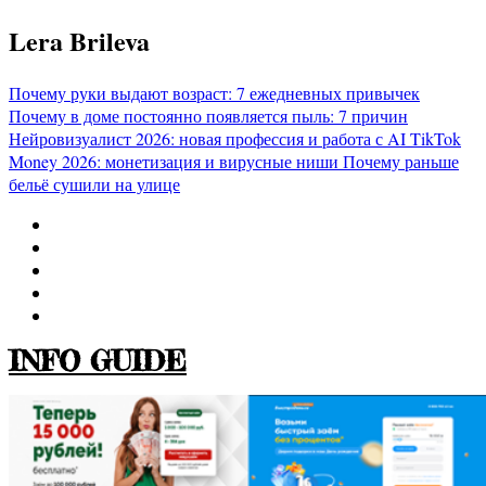
Перейти
Lera Brileva
к
содержимому
Почему руки выдают возраст: 7 ежедневных привычек
Почему в доме постоянно появляется пыль: 7 причин
Нейровизуалист 2026: новая профессия и работа с AI
TikTok
Money 2026: монетизация и вирусные ниши
Почему раньше
бельё сушили на улице
INFO GUIDE