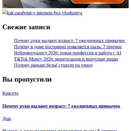
Свежие записи
Почему руки выдают возраст: 7 ежедневных привычек
Почему в доме постоянно появляется пыль: 7 причин
Нейровизуалист 2026: новая профессия и работа с AI
TikTok Money 2026: монетизация и вирусные ниши
Почему раньше бельё сушили на улице
Вы пропустили
Красота
Почему руки выдают возраст: 7 ежедневных привычек
Дом
Почему в доме постоянно появляется пыль: 7 причин