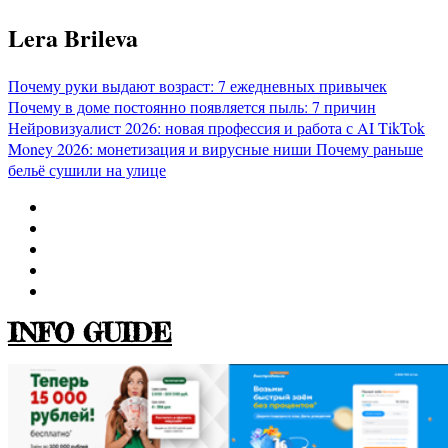
Перейти
Lera Brileva
к
содержимому
Почему руки выдают возраст: 7 ежедневных привычек
Почему в доме постоянно появляется пыль: 7 причин
Нейровизуалист 2026: новая профессия и работа с AI
TikTok
Money 2026: монетизация и вирусные ниши
Почему раньше
бельё сушили на улице
INFO GUIDE