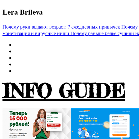
Перейти
Lera Brileva
к
содержимому
Почему руки выдают возраст: 7 ежедневных привычек
Почему 
монетизация и вирусные ниши
Почему раньше бельё сушили н
INFO GUIDE