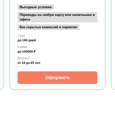
Выгодные условия
Переводы на любую карту или наличными в
офисе
Без скрытых комиссий и переплат
Срок:
до 180 дней
Сумма:
до 100000 ₽
Возраст:
от 18
до 65 лет
Оформить