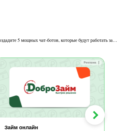
создадите 5 мощных чат-ботов, которые будут работать за…
Реклама
Зай
Быс
Зачи
Мин
Срок:
до 36
Сумма
до 10
Займ онлайн