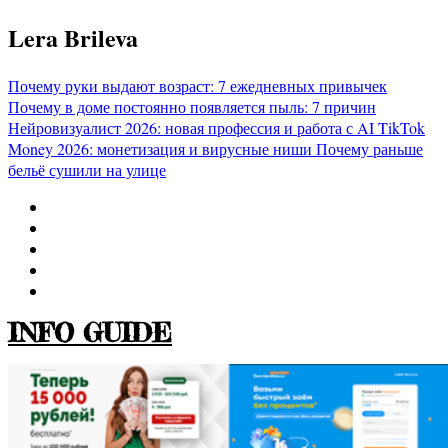
Перейти
Lera Brileva
к
содержимому
Почему руки выдают возраст: 7 ежедневных привычек
Почему в доме постоянно появляется пыль: 7 причин
Нейровизуалист 2026: новая профессия и работа с AI
TikTok
Money 2026: монетизация и вирусные ниши
Почему раньше
бельё сушили на улице
INFO GUIDE