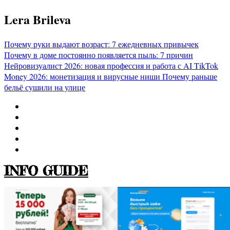
Перейти
Lera Brileva
к
содержимому
Почему руки выдают возраст: 7 ежедневных привычек
Почему в доме постоянно появляется пыль: 7 причин
Нейровизуалист 2026: новая профессия и работа с AI
TikTok
Money 2026: монетизация и вирусные ниши
Почему раньше
бельё сушили на улице
INFO GUIDE