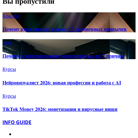
Вы пропустили
Красота
Почему руки выдают возраст: 7 ежедневных привычек
Дом
Почему в доме постоянно появляется пыль: 7 причин
Курсы
Нейровизуалист 2026: новая профессия и работа с AI
Курсы
TikTok Money 2026: монетизация и вирусные ниши
INFO GUIDE