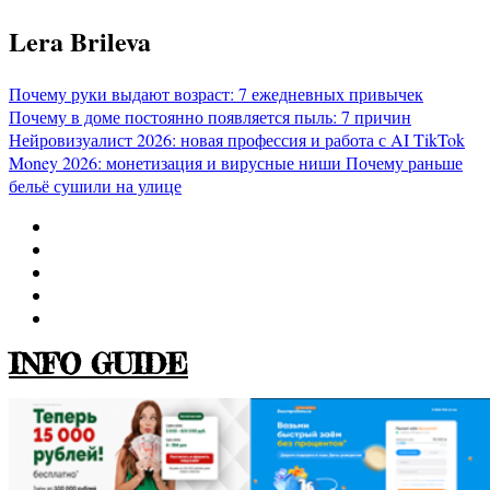
Перейти
Lera Brileva
к
содержимому
Почему руки выдают возраст: 7 ежедневных привычек
Почему в доме постоянно появляется пыль: 7 причин
Нейровизуалист 2026: новая профессия и работа с AI
TikTok
Money 2026: монетизация и вирусные ниши
Почему раньше
бельё сушили на улице
INFO GUIDE