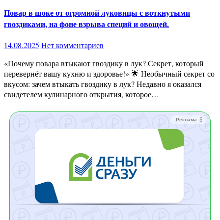
Повар в шоке от огромной луковицы с воткнутыми
гвоздиками, на фоне взрыва специй и овощей.
14.08.2025
Нет комментариев
«Почему повара втыкают гвоздику в лук? Секрет, который
перевернёт вашу кухню и здоровье!» 🌟 Необычный секрет со
вкусом: зачем втыкать гвоздику в лук? Недавно я оказался
свидетелем кулинарного открытия, которое…
Реклама