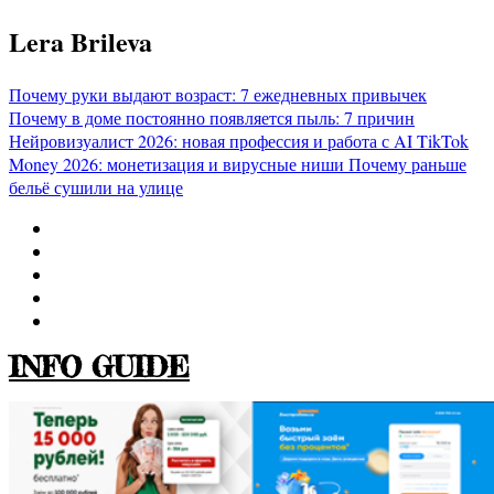
Перейти
Lera Brileva
к
содержимому
Почему руки выдают возраст: 7 ежедневных привычек
Почему в доме постоянно появляется пыль: 7 причин
Нейровизуалист 2026: новая профессия и работа с AI
TikTok
Money 2026: монетизация и вирусные ниши
Почему раньше
бельё сушили на улице
INFO GUIDE