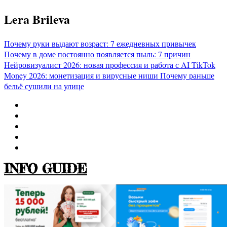
Перейти
Lera Brileva
к
содержимому
Почему руки выдают возраст: 7 ежедневных привычек
Почему в доме постоянно появляется пыль: 7 причин
Нейровизуалист 2026: новая профессия и работа с AI
TikTok
Money 2026: монетизация и вирусные ниши
Почему раньше
бельё сушили на улице
INFO GUIDE