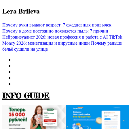
Перейти
Lera Brileva
к
содержимому
Почему руки выдают возраст: 7 ежедневных привычек
Почему в доме постоянно появляется пыль: 7 причин
Нейровизуалист 2026: новая профессия и работа с AI
TikTok
Money 2026: монетизация и вирусные ниши
Почему раньше
бельё сушили на улице
INFO GUIDE