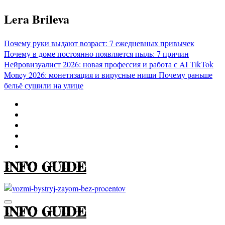
Перейти
Lera Brileva
к
содержимому
Почему руки выдают возраст: 7 ежедневных привычек
Почему в доме постоянно появляется пыль: 7 причин
Нейровизуалист 2026: новая профессия и работа с AI
TikTok
Money 2026: монетизация и вирусные ниши
Почему раньше
бельё сушили на улице
INFO GUIDE
INFO GUIDE