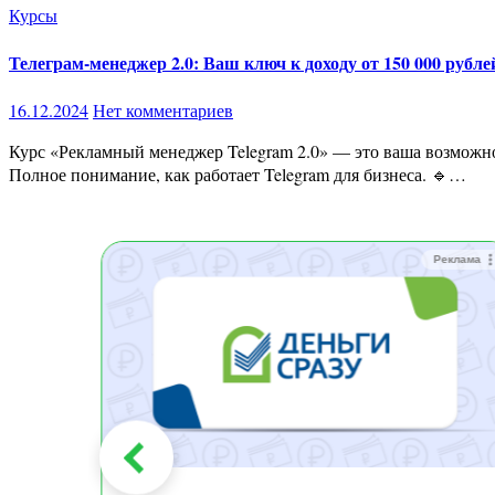
Курсы
Телеграм-менеджер 2.0: Ваш ключ к доходу от 150 000 рубле
16.12.2024
Нет комментариев
Курс «Рекламный менеджер Telegram 2.0» — это ваша возможность освоить востребованную профессию и стать профессионалом в продвижении Telegram-каналов. Что вы получите? 🔹
Полное понимание, как работает Telegram для бизнеса. 🔹…
Реклама
Реклама