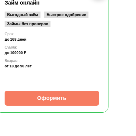
до 10
Займ онлайн
Возрас
от 19
Выгодный заём
Быстрое одобрение
Займы без проверок
Срок:
до 168 дней
Сумма:
до 100000 ₽
Возраст:
от 18
до 90 лет
Оформить