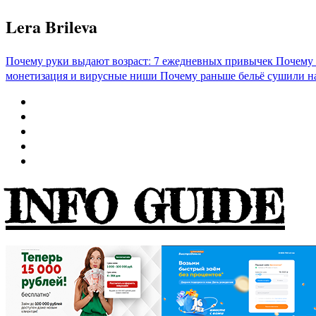
Перейти
Lera Brileva
к
содержимому
Почему руки выдают возраст: 7 ежедневных привычек
Почему 
монетизация и вирусные ниши
Почему раньше бельё сушили н
INFO GUIDE