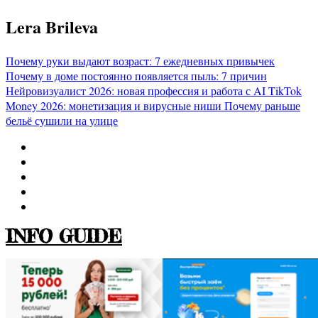
Перейти
Lera Brileva
к
содержимому
Почему руки выдают возраст: 7 ежедневных привычек
Почему в доме постоянно появляется пыль: 7 причин
Нейровизуалист 2026: новая профессия и работа с AI
TikTok
Money 2026: монетизация и вирусные ниши
Почему раньше
бельё сушили на улице
INFO GUIDE