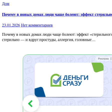
Дом
Почему в новых домах люди чаще болеют: эффект стерильн
23.01.2026
Нет комментариев
Почему в новых домах люди чаще болеют: эффект «стерильного жилья», о котором не предупреждают Ты покупаешь новую квартиру.Ремонт свежий, стены чистые, запах «новизны», всё
стерильно — и вдруг:простуды, аллергия, головные…
Реклама
Реклама