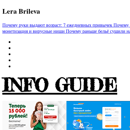
Перейти
Lera Brileva
к
содержимому
Почему руки выдают возраст: 7 ежедневных привычек
Почему 
монетизация и вирусные ниши
Почему раньше бельё сушили н
INFO GUIDE