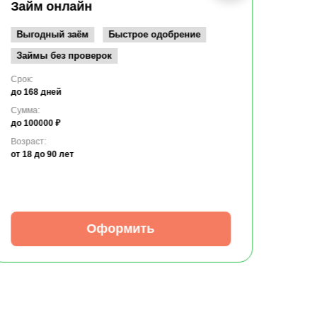
до 10
Займ онлайн
Возрас
от 19
Выгодный заём
Быстрое одобрение
Займы без проверок
Срок:
до 168 дней
Сумма:
до 100000 ₽
Возраст:
от 18
до 90 лет
Оформить