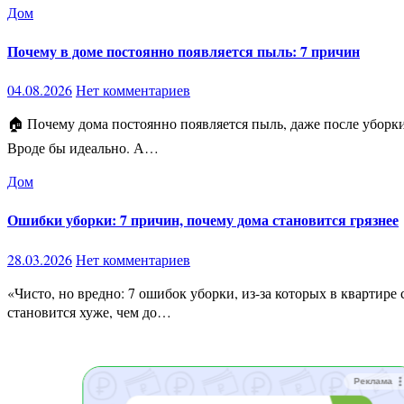
Дом
Почему в доме постоянно появляется пыль: 7 причин
04.08.2026
Нет комментариев
🏠 Почему дома постоянно появляется пыль, даже после уборки: 7 источников, о которых мы забываем Ты только что убрал квартиру. Протёр мебель. Пропылесосил пол. Навёл порядок.
Вроде бы идеально. А…
Дом
Ошибки уборки: 7 причин, почему дома становится грязнее
28.03.2026
Нет комментариев
«Чисто, но вредно: 7 ошибок уборки, из-за которых в квартире становится грязнее и опаснее» Ты убираешься.Моешь.Протираешь. Но парадокс в том, что иногда после уборки в квартире
становится хуже, чем до…
Реклама
Реклама