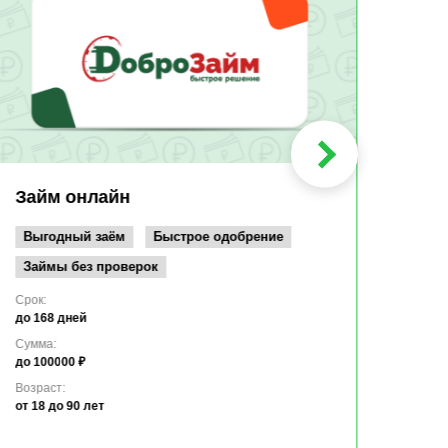
Быс
Зачи
Мин
Срок:
до 36
Сумма
до 10
Займ онлайн
Возрас
от 19
Выгодный заём
Быстрое одобрение
Займы без проверок
Срок:
до 168 дней
Сумма:
до 100000 ₽
Возраст:
от 18
до 90 лет