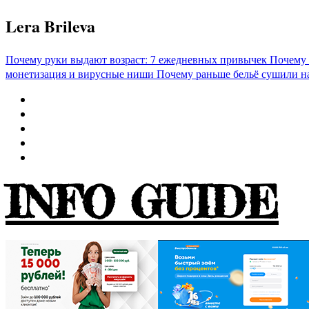
Перейти
Lera Brileva
к
содержимому
Почему руки выдают возраст: 7 ежедневных привычек
Почему 
монетизация и вирусные ниши
Почему раньше бельё сушили н
INFO GUIDE